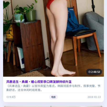
2:48:53
风暴逃生·典藏·暖心观影季口碑发酵持续升温
《风暴逃生·典藏》以冒险类型为看点，韩国班底参与制作，叙事完整、节
奏舒适，适合休闲时段观看。
9.8万
电影
2018-01-13