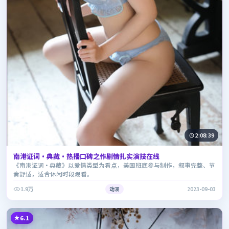
2:08:39
南港证词·典藏·热播口碑之作剧情扎实演技在线
《南港证词·典藏》以爱情类型为看点，美国班底参与制作，叙事完整、节
奏舒适，适合休闲时段观看。
1.9万
动漫
2023-09-03
6.1