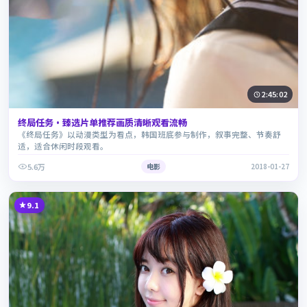
2:45:02
终局任务·臻选片单推荐画质清晰观看流畅
《终局任务》以动漫类型为看点，韩国班底参与制作，叙事完整、节奏舒
适，适合休闲时段观看。
5.6万
电影
2018-01-27
9.1