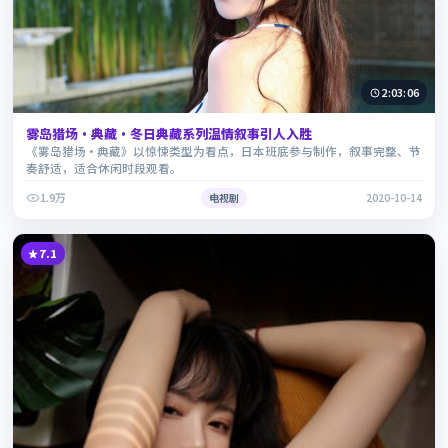
2:03:06
雾岛猎场·典藏·冬日典藏系列温情叙事引人入胜
《雾岛猎场·典藏》以惊悚类型为看点，日本班底参与制作，叙事完整、节
奏舒适，适合休闲时段观看。
1.9万
电视剧
2020-10-14
7.1