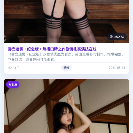
1:52:57
雾岛迷雾·纪念版·热播口碑之作剧情扎实演技在线
《雾岛迷雾·纪念版》以爱情类型为看点，美国班底参与制作，叙事完整、
节奏舒适，适合休闲时段观看。
7.1千
动漫
2021-03-13
6.9