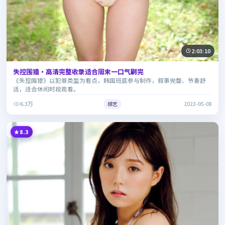
2:03:10
失控围猎·高清完整收录适合周末一口气刷完
《失控围猎》以犯罪类型为看点，韩国班底参与制作，叙事完整、节奏舒
适，适合休闲时段观看。
6.3万
综艺
2023-05-08
8.3