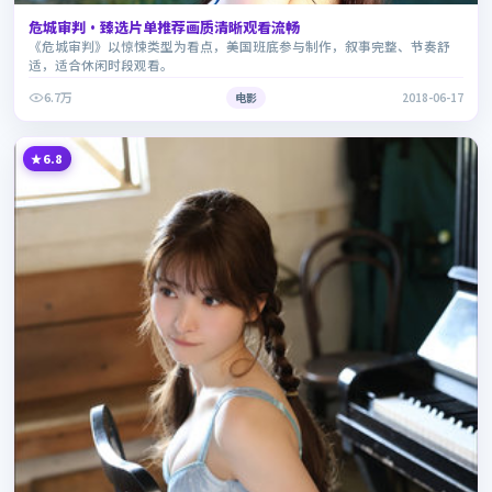
危城审判·臻选片单推荐画质清晰观看流畅
《危城审判》以惊悚类型为看点，美国班底参与制作，叙事完整、节奏舒
适，适合休闲时段观看。
6.7万
电影
2018-06-17
6.8