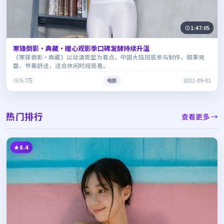
1:47:05
寒锋倒影·典藏·暖心观影季口碑发酵持续升温
《寒锋倒影·典藏》以动漫类型为看点，中国大陆班底参与制作，叙事完
整、节奏舒适，适合休闲时段观看。
5.7万
电影
2022-09-01
热门排行
查看更多 →
8.4