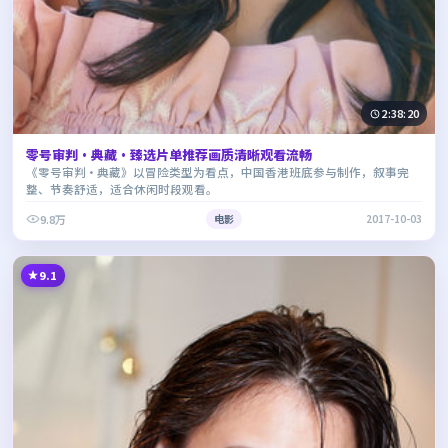
2:38:20
零号审判·典藏·臻选片单推荐画质清晰观看流畅
《零号审判·典藏》以冒险类型为看点，中国香港班底参与制作，叙事完
整、节奏舒适，适合休闲时段观看。
9.8万
电影
2017-10-03
9.1