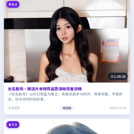
9.3
1:38:20
无名剧场·臻选片单推荐画质清晰观看流畅
《无名剧场》以科幻类型为看点，英国班底参与制作，叙事完整、节奏舒
适，适合休闲时段观看。
9.8万
电视剧
2022-12-07
7.5