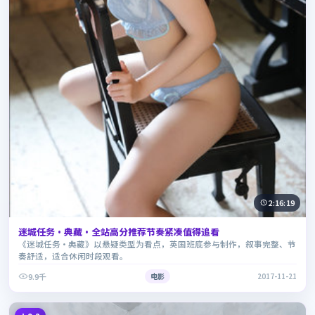
2:16:19
迷城任务·典藏·全站高分推荐节奏紧凑值得追看
《迷城任务·典藏》以悬疑类型为看点，英国班底参与制作，叙事完整、节
奏舒适，适合休闲时段观看。
9.9千
电影
2017-11-21