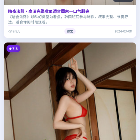
暗夜法则·高清完整收录适合周末一口气刷完
《暗夜法则》以科幻类型为看点，韩国班底参与制作，叙事完整、节奏舒
适，适合休闲时段观看。
9.8万
综艺
2024-03-08
7.3