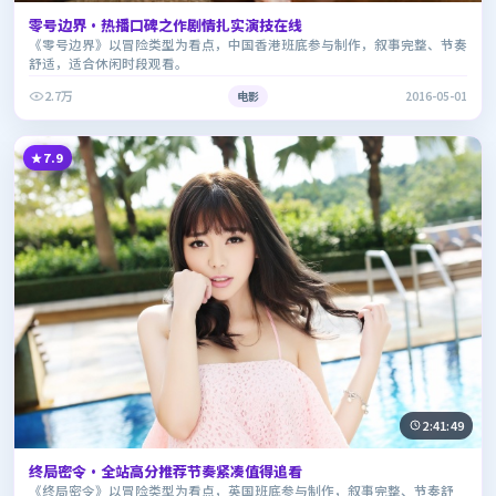
零号边界·热播口碑之作剧情扎实演技在线
《零号边界》以冒险类型为看点，中国香港班底参与制作，叙事完整、节奏
舒适，适合休闲时段观看。
2.7万
电影
2016-05-01
7.9
2:41:49
终局密令·全站高分推荐节奏紧凑值得追看
《终局密令》以冒险类型为看点，英国班底参与制作，叙事完整、节奏舒