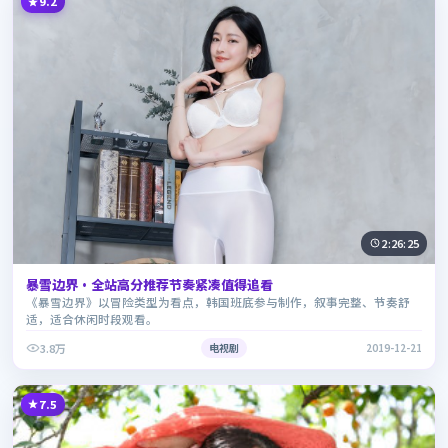
9.2
2:26:25
暴雪边界·全站高分推荐节奏紧凑值得追看
《暴雪边界》以冒险类型为看点，韩国班底参与制作，叙事完整、节奏舒
适，适合休闲时段观看。
3.8万
电视剧
2019-12-21
7.5