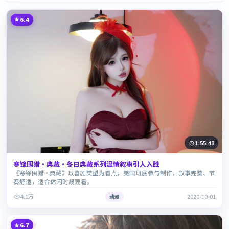
6.4
1:55:48
寒锋围猎·典藏·冬日典藏系列温情叙事引人入胜
《寒锋围猎·典藏》以喜剧类型为看点，美国班底参与制作，叙事完整、节
奏舒适，适合休闲时段观看。
4.1万
动漫
2020-10-01
6.7