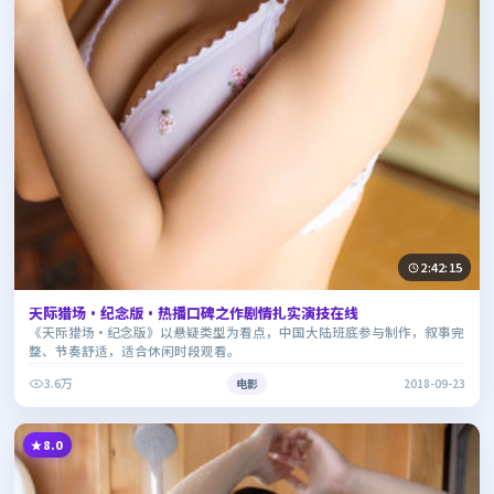
2:42:15
天际猎场·纪念版·热播口碑之作剧情扎实演技在线
《天际猎场·纪念版》以悬疑类型为看点，中国大陆班底参与制作，叙事完
整、节奏舒适，适合休闲时段观看。
3.6万
电影
2018-09-23
8.0