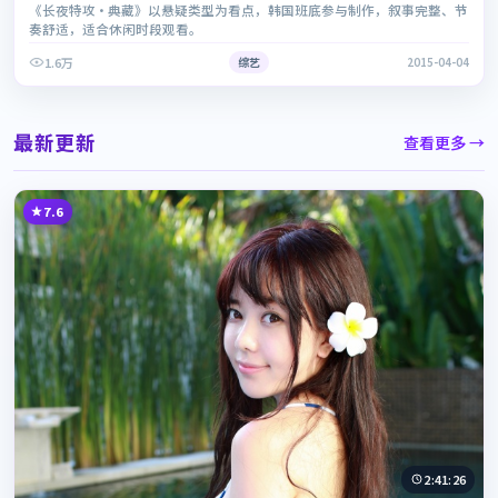
《长夜特攻·典藏》以悬疑类型为看点，韩国班底参与制作，叙事完整、节
奏舒适，适合休闲时段观看。
1.6万
综艺
2015-04-04
最新更新
查看更多 →
7.6
2:41:26