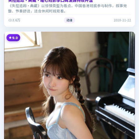
失控追踪·典藏·暖心观影季口碑发酵持续升温
《失控追踪·典藏》以惊悚类型为看点，中国香港班底参与制作，叙事完
整、节奏舒适，适合休闲时段观看。
3.6万
动漫
2018-11-22
9.0